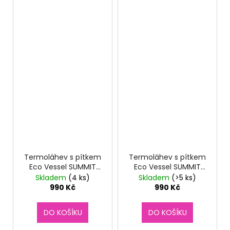
Termoláhev s pítkem
Termoláhev s pítkem
Eco Vessel SUMMIT
Eco Vessel SUMMIT
700 ml Aqua Breeze
700 ml Black Shadow
Skladem
(4 ks)
Skladem
(>5 ks)
990 Kč
990 Kč
DO KOŠÍKU
DO KOŠÍKU