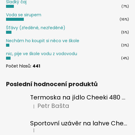
Sladký čaj
(7%)
Voda se sirupem
(16%)
Šťávy (zředěné, nezředěné)
(5%)
Nechám ho koupit si něco ve škole
(3%)
nic, pije ve škole vodu z vodovodu
(4%)
Počet hlasů:
441
Poslední hodnocení produktů
Termoska na jídlo Cheeki 480 ml Pistachio
Petr Bašta
|
Hodnocení produktu je 5 z 5 hvězdiček.
Sportovní uzávěr na lahve Cheeki classic
|
Hodnocení produktu je 5 z 5 hvězdiček.