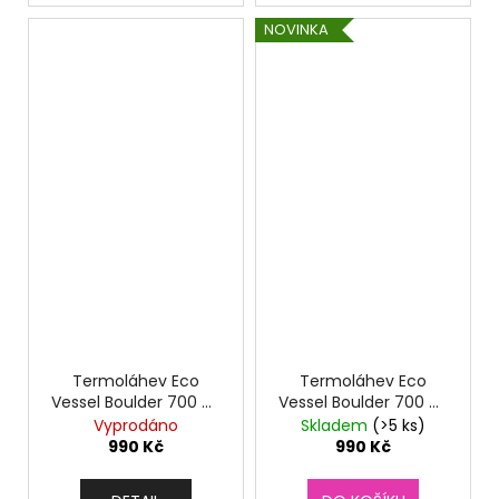
NOVINKA
Termoláhev Eco
Termoláhev Eco
Vessel Boulder 700 ml
Vessel Boulder 700 ml
Forest Horizon
Galactic Ocean
Vyprodáno
Skladem
(>5 ks)
990 Kč
990 Kč