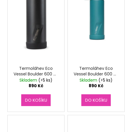
Termoláhev Eco
Termoláhev Eco
Vessel Boulder 600 ml
Vessel Boulder 600 ml
Black Shadow
Mountain Green
Skladem
(>5 ks)
Skladem
(>5 ks)
890 Kč
890 Kč
DO KOŠÍKU
DO KOŠÍKU