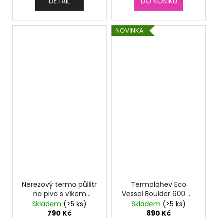
DETAIL
DO KOŠÍKU
NOVINKA
Nerezový termo půllitr
Termoláhev Eco
na pivo s víkem
Vessel Boulder 600 ml
TRANSIT 470 ml
Lavender Fields
Skladem
(>5 ks)
Skladem
(>5 ks)
stříbrný
790 Kč
890 Kč