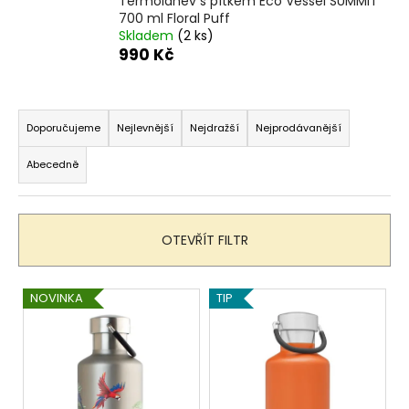
Termoláhev s pítkem Eco Vessel SUMMIT
a
700 ml Floral Puff
Skladem
(2 ks)
j
990 Kč
í
t
Ř
?
a
Doporučujeme
Nejlevnější
Nejdražší
Nejprodávanější
z
Abecedně
e
n
HLEDAT
í
OTEVŘÍT FILTR
p
r
D
V
o
NOVINKA
TIP
o
ý
d
p
p
u
o
i
k
r
s
t
u