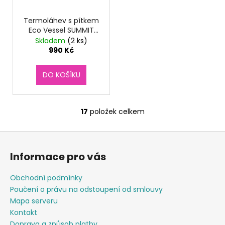
Termoláhev s pítkem
Eco Vessel SUMMIT
700 ml Floral Puff
Skladem
(2 ks)
990 Kč
DO KOŠÍKU
17
položek celkem
O
v
Z
l
á
á
Informace pro vás
d
p
a
a
Obchodní podmínky
c
t
Poučení o právu na odstoupení od smlouvy
í
í
Mapa serveru
p
Kontakt
r
Doprava a způsob platby