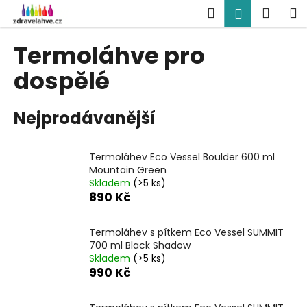
K
Přejít
Hledat
Náku
M
Přihlášen
na
o
obsah
Zpět
Zpět
košík
š
Termoláhve pro
í
C
dospělé
k
o
p
Nejprodávanější
o
t
Termoláhev Eco Vessel Boulder 600 ml
ř
Mountain Green
e
Skladem
(>5 ks)
b
890 Kč
u
j
Termoláhev s pítkem Eco Vessel SUMMIT
700 ml Black Shadow
e
Skladem
(>5 ks)
t
990 Kč
e
n