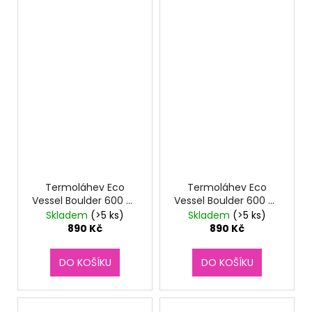
Termoláhev Eco
Termoláhev Eco
Vessel Boulder 600 ml
Vessel Boulder 600 ml
Nightfall Navy
Tropical Melon
Skladem
(>5 ks)
Skladem
(>5 ks)
890 Kč
890 Kč
DO KOŠÍKU
DO KOŠÍKU