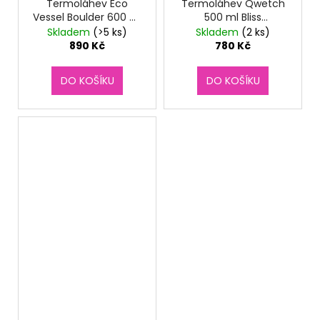
Termoláhev Eco
Termoláhev Qwetch
Vessel Boulder 600 ml
500 ml Bliss
Summer Sun
Playground
Skladem
(>5 ks)
Skladem
(2 ks)
890 Kč
780 Kč
DO KOŠÍKU
DO KOŠÍKU