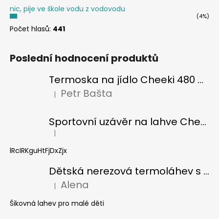
nic, pije ve škole vodu z vodovodu
(4%)
Počet hlasů:
441
Poslední hodnocení produktů
Termoska na jídlo Cheeki 480 ml Pistachio
Petr Bašta
|
Hodnocení produktu je 5 z 5 hvězdiček.
Sportovní uzávěr na lahve Cheeki classic
|
Hodnocení produktu je 5 z 5 hvězdiček.
lRcIRKguHtFjDxZjx
Dětská nerezová termoláhev s brčkem Cheeki 400 ml - žralok
Alena
|
Hodnocení produktu je 5 z 5 hvězdiček.
Šikovná lahev pro malé děti