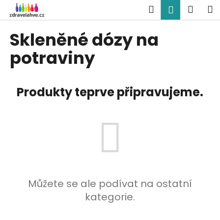
K
Přejít
Hledat
Náku
M
Přihlášen
na
o
obsah
Zpět
Zpět
košík
š
Skleněné dózy na
í
C
potraviny
k
o
p
Produkty teprve připravujeme.
o
t
ř
e
b
u
j
e
Můžete se ale podívat na ostatní
t
kategorie.
e
n