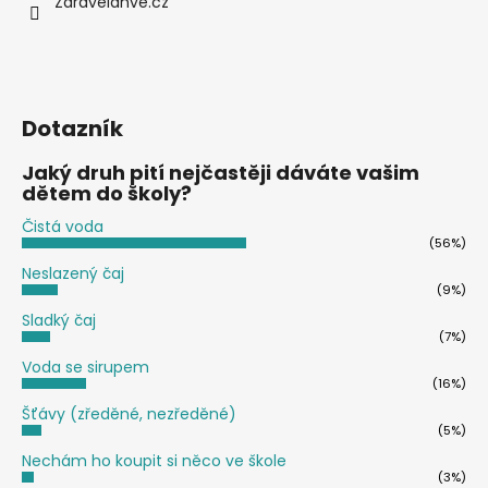
č
Zdravelahve.cz
u
j
e
m
e
Dotazník
Jaký druh pití nejčastěji dáváte vašim
TERMOLÁHEV
dětem do školy?
S
PÍTKEM
Čistá voda
ECO
(56%)
VESSEL
Neslazený čaj
SUMMIT
(9%)
700
ML
Sladký čaj
BLACK
(7%)
SHADOW
Voda se sirupem
990
(16%)
Kč
Šťávy (zředěné, nezředěné)
(5%)
Nechám ho koupit si něco ve škole
(3%)