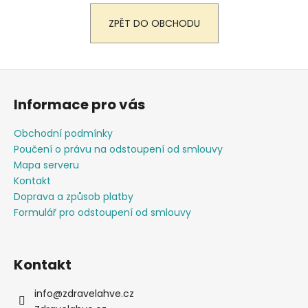
a
ZPĚT DO OBCHODU
j
í
t
Z
?
á
Informace pro vás
p
a
Obchodní podmínky
t
Poučení o právu na odstoupení od smlouvy
HLEDAT
í
Mapa serveru
Kontakt
Doprava a způsob platby
Formulář pro odstoupení od smlouvy
D
o
p
Kontakt
o
r
u
info
@
zdravelahve.cz