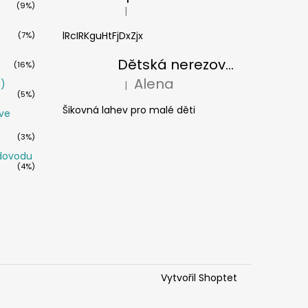
(9%)
|
Hodnocení produktu je 5 z 5 hvězdiček.
lRcIRKguHtFjDxZjx
(7%)
Dětská nerezová termoláhev s brčkem Cheeki 400 ml - žralok
(16%)
Alena
é)
|
Hodnocení produktu je 5 z 5 hvězdiček.
(5%)
Šikovná lahev pro malé děti
ve
(3%)
odovodu
(4%)
Vytvořil Shoptet