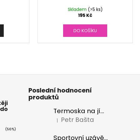
Skladem
(>5 ks)
195 Kč
DO KOŠÍKU
Poslední hodnocení
produktů
ěji
 do
Termoska na jídlo Cheeki 480 ml Pistachio
Petr Bašta
|
Hodnocení produktu je 5 z 5 hvězdiček.
(56%)
Sportovní uzávěr na lahve Cheeki classic