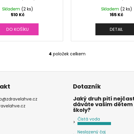
Skladem
(2 ks)
Skladem
(2 ks)
510 Kč
165 Kč
DO KOŠÍKU
DETAIL
4
položek celkem
O
v
l
á
d
akt
Dotazník
a
c
Jaký druh pití nejčast
o
@
zdravelahve.cz
í
dáváte vašim dětem
ravelahve.cz
p
školy?
r
Čistá voda
v
k
Neslazený čaj