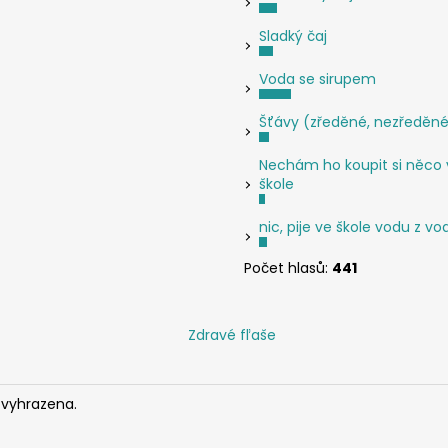
y
v
Sladký čaj
ý
p
Voda se sirupem
i
s
Šťávy (zředěné, nezředěn
u
Nechám ho koupit si něco 
škole
nic, pije ve škole vodu z v
Počet hlasů:
441
Zdravé fľaše
 vyhrazena.