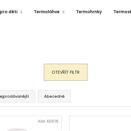
pro děti
Termoláhve
Termohrnky
Termos
Co potřebujete najít?
HLEDAT
OTEVŘÍT FILTR
Doporučujeme
ejprodávanější
Abecedně
Kód:
AD3176
TERMOLÁHEV ECO VESSEL BOULDER
NEREZOVÝ JÍDLO