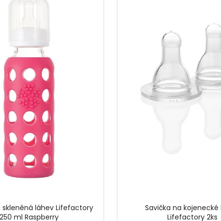
600 ML TROPICAL MELON
DVOUPATROVÝ 
890 Kč
450 Kč
 skleněná láhev Lifefactory
Savička na kojenecké
250 ml Raspberry
Lifefactory 2ks