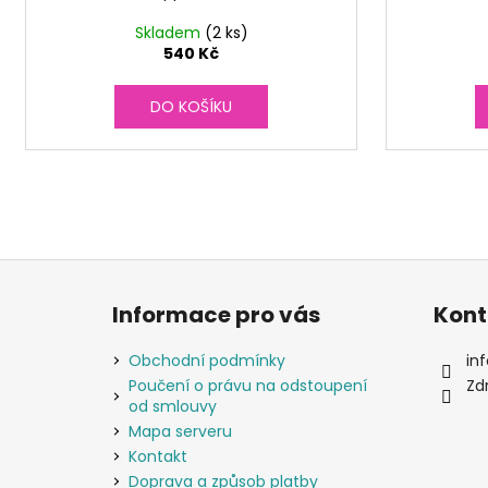
Skladem
(2 ks)
540 Kč
DO KOŠÍKU
Z
á
Informace pro vás
Kont
p
a
Obchodní podmínky
inf
t
Poučení o právu na odstoupení
Zd
od smlouvy
í
Mapa serveru
Kontakt
Doprava a způsob platby