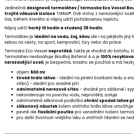
Jedinečná
designová termoláhev / termoska Eco Vessel Bo
trojité vákuové izolace
TriMax®
. Dvě vrstvy z nerezavějící ocel
čas, během kterého si nápoj udrží požadovanou teplotu.
Nápoj udrží
horký 10 hodin a studený 36 hodin.
Termoláhev je
ideální na vodu, čaj, kávu
ale i na jakýkoliv jiný
sebou na cesty, na sport, kempování, túry nebo do práce.
Termoska Eco Vessel
neprotéká
, takže je vhodná do batohu, t
Termolahev neobsahuje škodlivý Bisfenol A a je
100% recyklova
nerezavějící oceli
, je bezpečná, snadno se používá a má hezky 
objem
600 ml
široké hrdlo láhve
- ideální na plnění kostkami ledu a sn
víčko) - ideální pro snadné pití
odnímatelné nerezové sítko
- vhodné pro sáčkové i sy
nekondenzuje
na povrchu
vodu
,
neprotéká
,
izoluje
odnímatelná
silikonová podložka
chrání
spodek
lahve
p
silikonový
náustek
kolem vnitřního
hrdla
láhve
umožňuje
pevné
ale
flexibilní
poutko
pro
usnadnění
nošení termo
pro delší životnost vnějšího laku a vnitřních těsnění se n