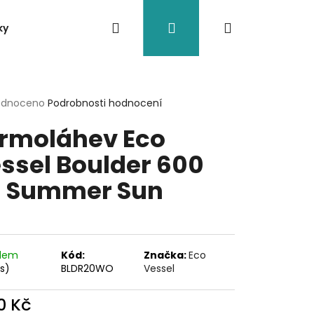
Hledat
Přihlášení
Nákupní
ky
Nádoby
Doplňky
Eko brčka
Jiné
košík
rné
odnoceno
Podrobnosti hodnocení
cení
rmoláhev Eco
ktu
ssel Boulder 600
 Summer Sun
ček.
adem
Kód:
Značka:
Eco
ks)
BLDR20WO
Vessel
0 Kč
O VESSEL BOULDER