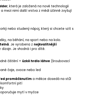
ulder
, která je založená na nové technologii
i a mezi nimi další vrstva z mědi účinně zvyšují
 horký nebo studený nápoj, který si chcete vzít s
ašky, na běhání, na sport nebo na kolo.
telná
. Je vyrobena z
nejkvalitnější
dizajn. Je vhodná i pro dítě.
adné čištění +
úzké hrdlo láhve
(šroubovací
pané čaje, ovoce nebo led
řed
promáčknutím
a
měkce
dosedá
na
stůl
komfortní
pití
sky
edoporučuje mytí v
myčce