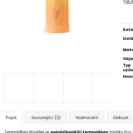
SUMMIT 700 ML BLACK SHADOW
600 ML TROPIC
735,
Měr
990 Kč
890 Kč
cena
Kate
Izol
Mate
Obj
Typ
uzáv
Hmo
Popis
Související (2)
Hodnocení
Diskuze
Termoláhev Boulder je
nejoblíbenější
termoláhev
značky Eco 