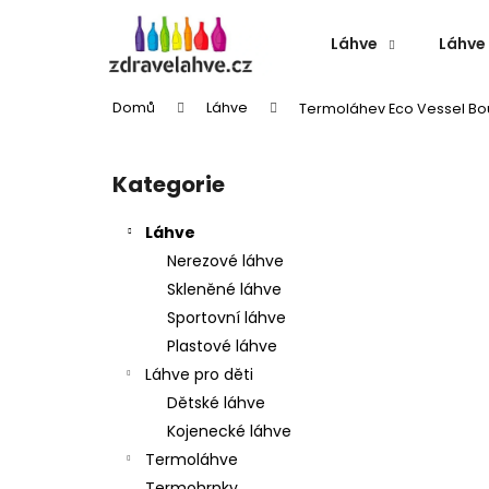
K
Přejít
na
o
Láhve
Láhve 
obsah
Zpět
Zpět
š
do
do
í
Domů
Láhve
Termoláhev Eco Vessel Bo
k
obchodu
obchodu
P
o
Kategorie
Přeskočit
s
kategorie
t
Láhve
r
Nerezové láhve
a
Skleněné láhve
n
Sportovní láhve
n
Plastové láhve
í
Láhve pro děti
p
Dětské láhve
a
Kojenecké láhve
n
Termoláhve
TERMOLÁHEV ECO VESSEL BOULDER
e
Termohrnky