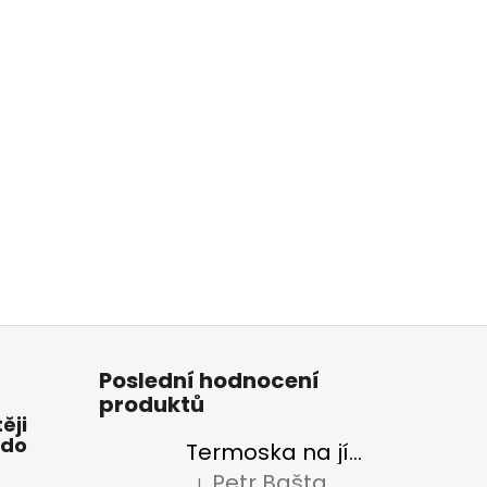
Poslední hodnocení
produktů
ěji
 do
Termoska na jídlo Cheeki 480 ml Pistachio
Petr Bašta
|