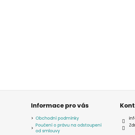
Z
á
Informace pro vás
Kont
p
a
Obchodní podmínky
inf
t
Poučení o právu na odstoupení
Zd
od smlouvy
í