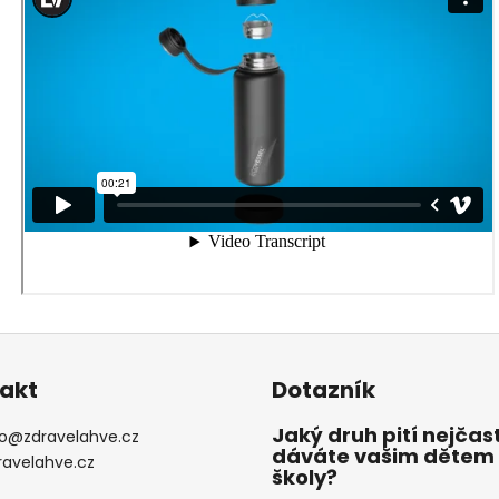
akt
Dotazník
Jaký druh pití nejčast
o
@
zdravelahve.cz
dáváte vašim dětem
ravelahve.cz
školy?