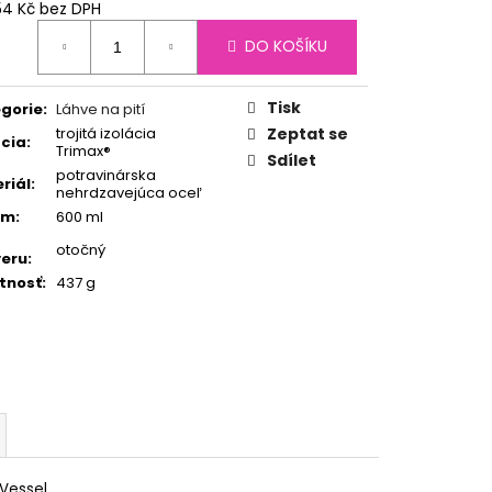
AL MELON
54 Kč bez DPH
ná
DO KOŠÍKU
:
Tisk
gorie
:
Láhve na pití
trojitá izolácia
Zeptat se
ácia
:
Trimax®
Sdílet
potravinárska
riál
:
nehrdzavejúca oceľ
em
:
600 ml
otočný
eru
:
tnosť
:
437 g
Vessel.