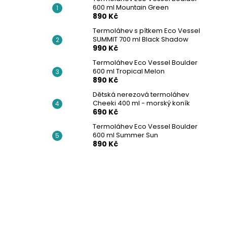
600 ml Mountain Green
890 Kč
Termoláhev s pítkem Eco Vessel
SUMMIT 700 ml Black Shadow
990 Kč
Termoláhev Eco Vessel Boulder
600 ml Tropical Melon
890 Kč
Dětská nerezová termoláhev
Cheeki 400 ml - morský koník
690 Kč
Termoláhev Eco Vessel Boulder
600 ml Summer Sun
890 Kč