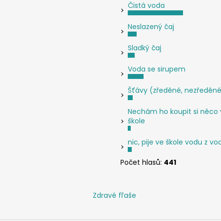
Čistá voda
Neslazený čaj
Sladký čaj
Voda se sirupem
Šťávy (zředěné, nezředěn
Nechám ho koupit si něco 
škole
nic, pije ve škole vodu z v
Počet hlasů:
441
Zdravé fľaše