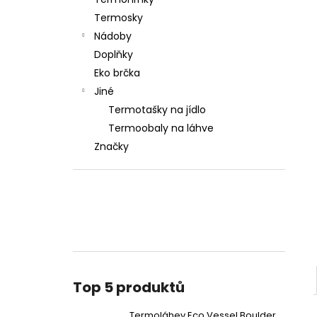
600 ML MOUNTAIN GREEN
l
Termosky
890 Kč
Nádoby
Doplňky
Eko brčka
Jiné
Termotašky na jídlo
Termoobaly na láhve
Značky
Top 5 produktů
Termoláhev Eco Vessel Boulder