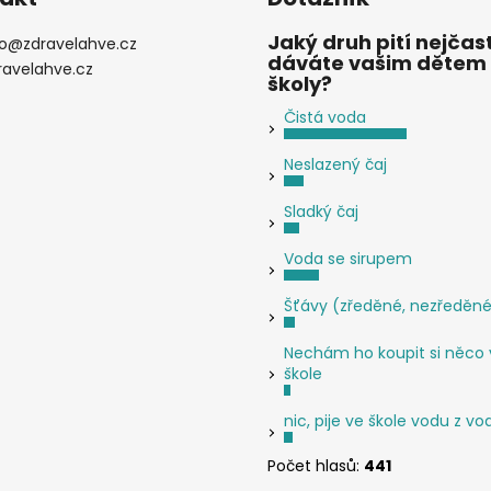
a
c
Jaký druh pití nejčast
o
@
zdravelahve.cz
í
dáváte vašim dětem
ravelahve.cz
p
školy?
r
Čistá voda
v
k
Neslazený čaj
y
v
Sladký čaj
ý
p
Voda se sirupem
i
s
Šťávy (zředěné, nezředěn
u
Nechám ho koupit si něco 
škole
nic, pije ve škole vodu z v
Počet hlasů:
441