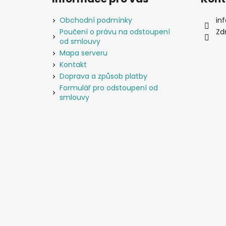
p
a
Obchodní podmínky
inf
t
Poučení o právu na odstoupení
Zd
od smlouvy
í
Mapa serveru
Kontakt
Doprava a způsob platby
Formulář pro odstoupení od
smlouvy