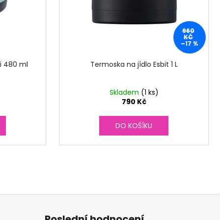
960
KČ
–17 %
i 480 ml
Termoska na jídlo Esbit 1 L
Skladem
(1 ks)
790 Kč
DO KOŠÍKU
Poslední hodnocení