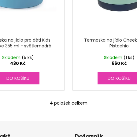
ka na jídlo pro děti Kids
Termoska na jídlo Cheek
ve 355 ml - světlemodrá
Pistachio
Skladem
(5 ks)
Skladem
(1 ks)
430 Kč
660 Kč
DO KOŠÍKU
DO KOŠÍKU
4
položek celkem
O
v
l
á
d
akt
Dotazník