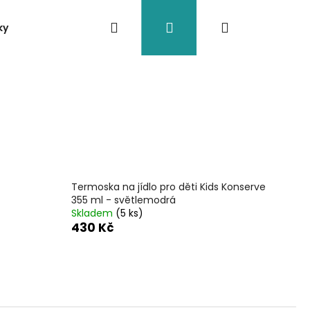
Hledat
Přihlášení
Nákupní
ky
Nádoby
Doplňky
Eko brčka
Jiné
košík
Termoska na jídlo pro děti Kids Konserve
355 ml - světlemodrá
Skladem
(5 ks)
430 Kč
O VESSEL BOULDER