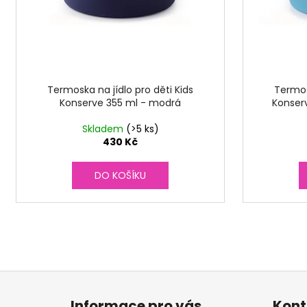
Termoska na jídlo pro děti Kids
Termos
Konserve 355 ml - modrá
Konser
Skladem
(>5 ks)
430 Kč
DO KOŠÍKU
Z
á
Informace pro vás
Kont