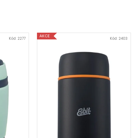
AL MELON
AKCE
Kód:
2277
Kód:
2403