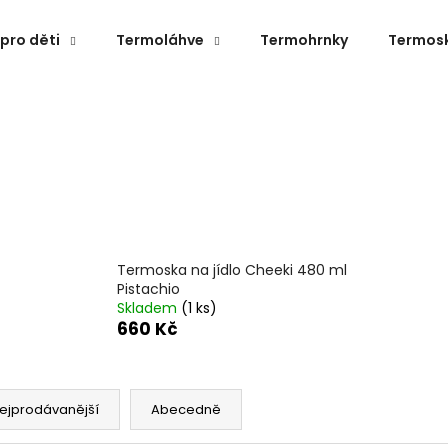
pro děti
Termoláhve
Termohrnky
Termos
Co potřebujete najít?
HLEDAT
Doporučujeme
Termoska na jídlo Cheeki 480 ml
Pistachio
Skladem
(1 ks)
660 Kč
ejprodávanější
Abecedně
TERMOLÁHEV S PÍTKEM ECO VESSEL
TERMOLÁHEV EC