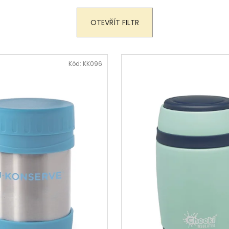
SUMMIT 700 ML BLACK SHADOW
600 ML TROPIC
990 Kč
890 Kč
OTEVŘÍT FILTR
Kód:
KK096