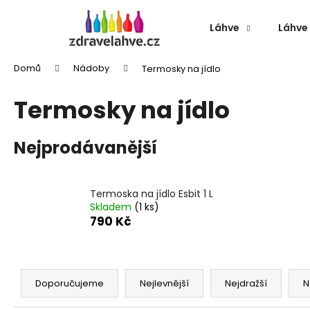
K
Přejít
na
o
Láhve
Láhve 
obsah
Zpět
Zpět
š
do
do
í
Domů
Nádoby
Termosky na jídlo
k
obchodu
obchodu
Termosky na jídlo
Nejprodávanější
Termoska na jídlo Esbit 1 L
Skladem
(1 ks)
790 Kč
Ř
a
Doporučujeme
Nejlevnější
Nejdražší
N
TERMOLÁHEV ECO VESSEL BOULDER
z