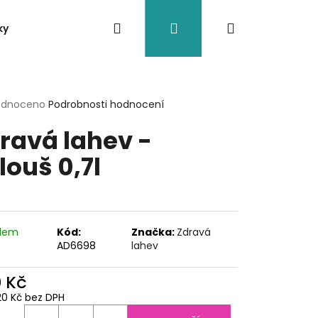
Hledat
Přihlášení
Nákupní
ky
Nádoby
Doplňky
Eko brčka
Jiné
košík
rné
odnoceno
Podrobnosti hodnocení
cení
ravá lahev -
ktu
louš 0,7l
ček.
adem
Kód:
Značka:
Zdravá
)
AD6698
lahev
0 Kč
20 Kč bez DPH
O VESSEL BOULDER
ná