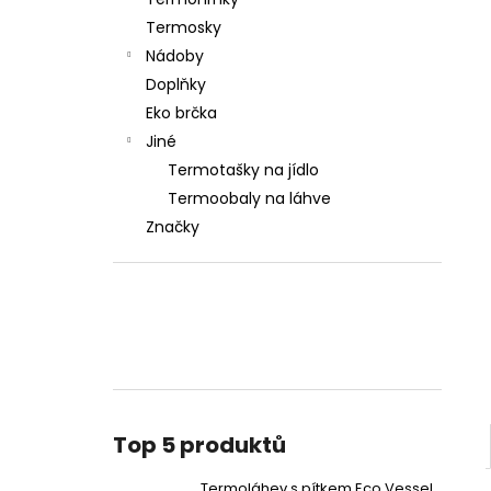
SUMMIT 700 ML BLACK SHADOW
l
Termosky
990 Kč
Nádoby
Doplňky
Eko brčka
Jiné
Termotašky na jídlo
Termoobaly na láhve
Značky
Top 5 produktů
Termoláhev s pítkem Eco Vessel