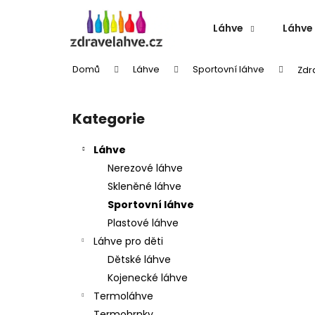
K
Přejít
na
o
Láhve
Láhve 
obsah
Zpět
Zpět
š
do
do
í
Domů
Láhve
Sportovní láhve
Zdr
k
obchodu
obchodu
P
o
Kategorie
Přeskočit
s
kategorie
t
Láhve
r
Nerezové láhve
a
Skleněné láhve
n
Sportovní láhve
n
Plastové láhve
í
Láhve pro děti
p
Dětské láhve
a
Kojenecké láhve
n
Termoláhve
TERMOLÁHEV S PÍTKEM ECO VESSEL
e
Termohrnky