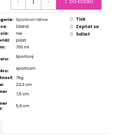
N LIGHTS
DO KOŠÍKU
:
Tisk
gorie
:
Sportovní láhve
ace
:
žádná
Zeptat se
ácia
:
nie
Sdílet
riál
:
plast
em
:
700 ml
športový
eru
:
sportovní
ěru
:
tnosť
:
76g
ka
:
23,3 cm
mer
7,5 cm
mer
5,9 cm
a
: