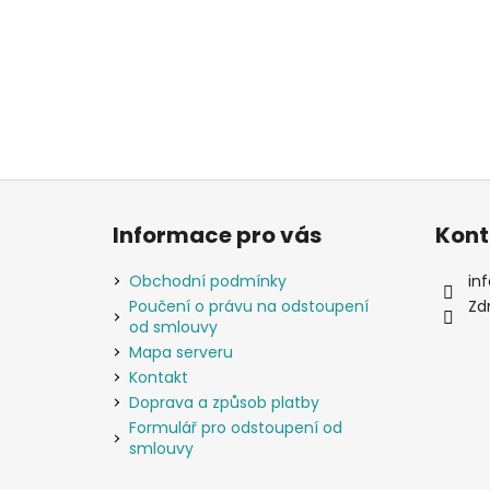
Z
á
Informace pro vás
Kont
p
a
Obchodní podmínky
inf
t
Poučení o právu na odstoupení
Zd
od smlouvy
í
Mapa serveru
Kontakt
Doprava a způsob platby
Formulář pro odstoupení od
smlouvy