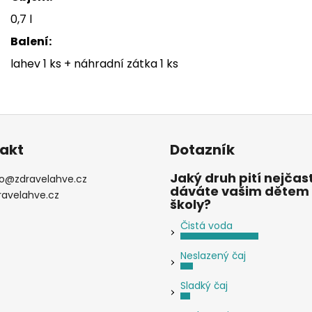
0,7 l
Balení:
lahev 1 ks + náhradní zátka 1 ks
akt
Dotazník
Jaký druh pití nejčast
o
@
zdravelahve.cz
dáváte vašim dětem
ravelahve.cz
školy?
Čistá voda
Neslazený čaj
Sladký čaj