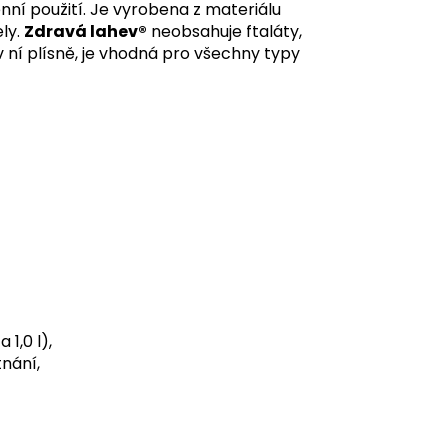
nní použití. Je vyrobena z materiálu
ly.
Zdravá lahev®
neobsahuje ftaláty,
 ní plísně, je vhodná pro všechny typy
 1,0 l),
tnání,