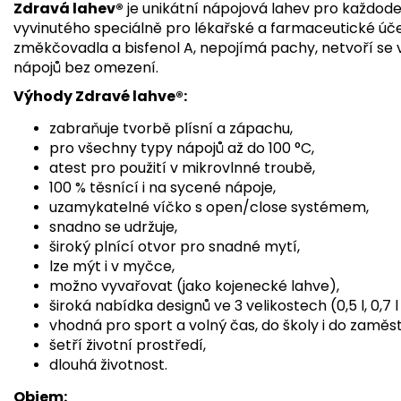
Zdravá lahev®
je unikátní nápojová lahev pro každode
vyvinutého speciálně pro lékařské a farmaceutické úče
změkčovadla a bisfenol A, nepojímá pachy, netvoří se v
nápojů bez omezení.
Výhody Zdravé lahve®:
zabraňuje tvorbě plísní a zápachu,
pro všechny typy nápojů až do 100 °C,
atest pro použití v mikrovlnné troubě,
100 % těsnící i na sycené nápoje,
uzamykatelné víčko s open/close systémem,
snadno se udržuje,
široký plnící otvor pro snadné mytí,
lze mýt i v myčce,
možno vyvařovat (jako kojenecké lahve),
široká nabídka designů ve 3 velikostech (0,5 l, 0,7 l a
vhodná pro sport a volný čas, do školy i do zaměs
šetří životní prostředí,
dlouhá životnost.
Objem: