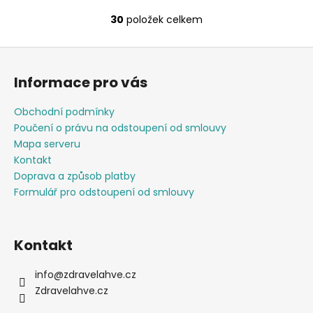
30
položek celkem
O
v
Z
l
á
á
Informace pro vás
d
p
a
a
Obchodní podmínky
c
t
Poučení o právu na odstoupení od smlouvy
í
í
Mapa serveru
p
Kontakt
r
Doprava a způsob platby
v
Formulář pro odstoupení od smlouvy
k
y
v
ý
Kontakt
p
i
info
@
zdravelahve.cz
s
Zdravelahve.cz
u