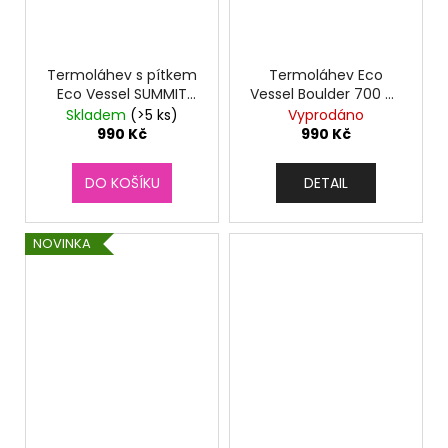
Termoláhev s pítkem
Termoláhev Eco
Eco Vessel SUMMIT
Vessel Boulder 700 ml
700 ml Black Shadow
Forest Horizon
Skladem
(>5 ks)
Vyprodáno
990 Kč
990 Kč
DO KOŠÍKU
DETAIL
NOVINKA