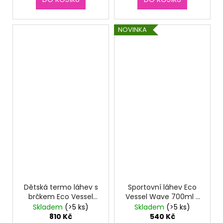
NOVINKA
Dětská termo láhev s
Sportovní láhev Eco
brčkem Eco Vessel
Vessel Wave 700ml -
Frost 355 ml - Unicorn
Blue Wave
Skladem
(>5 ks)
Skladem
(>5 ks)
810 Kč
540 Kč