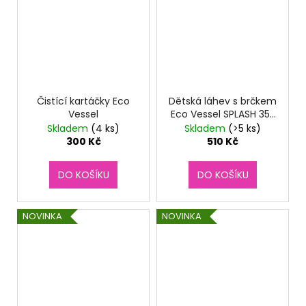
Čistící kartáčky Eco
Dětská láhev s brčkem
Vessel
Eco Vessel SPLASH 355
ml - Camping
Skladem
(4 ks)
Skladem
(>5 ks)
300 Kč
510 Kč
DO KOŠÍKU
DO KOŠÍKU
NOVINKA
NOVINKA