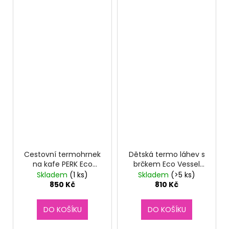
Cestovní termohrnek
Dětská termo láhev s
na kafe PERK Eco
brčkem Eco Vessel
Vessel 470 ml Black
Frost 355 ml - Bunny
Skladem
(1 ks)
Skladem
(>5 ks)
Shadow
Hop
850 Kč
810 Kč
DO KOŠÍKU
DO KOŠÍKU