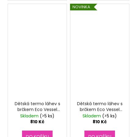
NOVINKA
Dětská termo láhev s
Dětská termo láhev s
brčkem Eco Vessel
brčkem Eco Vessel
Frost 355 ml -
Frost 355 ml - Lama
Skladem
(>5 ks)
Skladem
(>5 ks)
Dinosaur
810 Kč
810 Kč
DO KOŠÍKU
DO KOŠÍKU