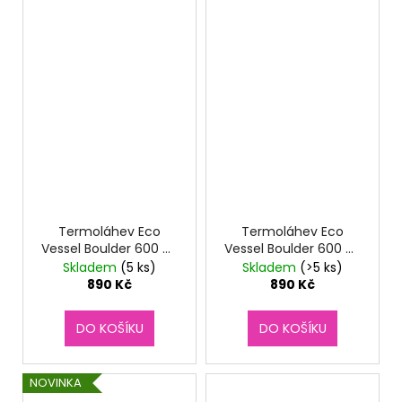
Termoláhev Eco
Termoláhev Eco
Vessel Boulder 600 ml
Vessel Boulder 600 ml
Northern Lights
Slate Grey
Skladem
(5 ks)
Skladem
(>5 ks)
890 Kč
890 Kč
DO KOŠÍKU
DO KOŠÍKU
NOVINKA