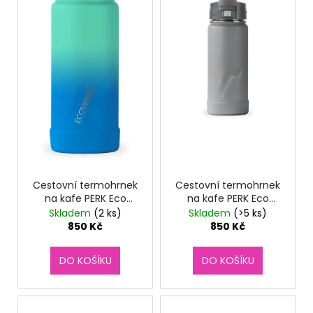
č
u
j
e
m
e
TERMOLÁHEV
ECO
VESSEL
BOULDER
600
ML
Cestovní termohrnek
Cestovní termohrnek
SUMMER
na kafe PERK Eco
na kafe PERK Eco
SUN
Vessel 470 ml
Vessel 470 ml Slate
Skladem
(2 ks)
Skladem
(>5 ks)
890
Northern Lights
Grey
850 Kč
850 Kč
Kč
DO KOŠÍKU
DO KOŠÍKU