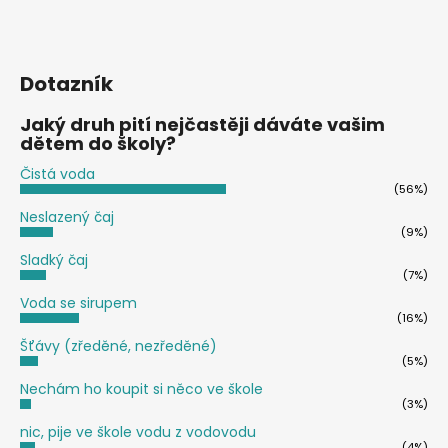
Dotazník
Jaký druh pití nejčastěji dáváte vašim
dětem do školy?
Čistá voda
(56%)
Neslazený čaj
(9%)
Sladký čaj
(7%)
Voda se sirupem
(16%)
Šťávy (zředěné, nezředěné)
(5%)
Nechám ho koupit si něco ve škole
(3%)
nic, pije ve škole vodu z vodovodu
(4%)