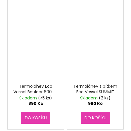
Termoláhev Eco
Termoláhev s pítkem
Vessel Boulder 600 ml
Eco Vessel SUMMIT
Summer Sun
700 ml Floral Puff
Skladem
(>5 ks)
Skladem
(2 ks)
890 Kč
990 Kč
DO KOŠÍKU
DO KOŠÍKU