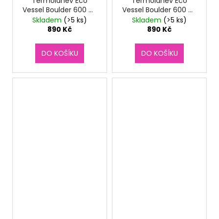
Termoláhev Eco
Termoláhev Eco
Vessel Boulder 600 ml
Vessel Boulder 600 ml
Nightfall Navy
Tropical Melon
Skladem
(>5 ks)
Skladem
(>5 ks)
890 Kč
890 Kč
DO KOŠÍKU
DO KOŠÍKU