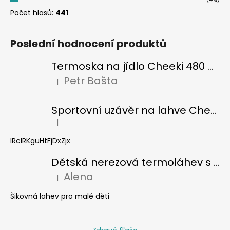
Počet hlasů:
441
Poslední hodnocení produktů
Termoska na jídlo Cheeki 480 ml Pistachio
Petr Bašta
|
Hodnocení produktu je 5 z 5 hvězdiček.
Sportovní uzávěr na lahve Cheeki classic
|
Hodnocení produktu je 5 z 5 hvězdiček.
lRcIRKguHtFjDxZjx
Dětská nerezová termoláhev s brčkem Cheeki 400 ml - žralok
Alena
|
Hodnocení produktu je 5 z 5 hvězdiček.
Šikovná lahev pro malé děti