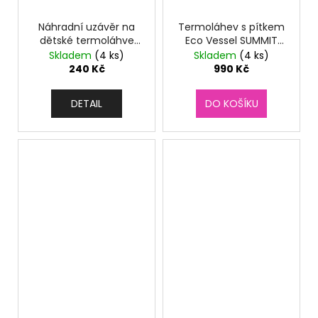
Náhradní uzávěr na
Termoláhev s pítkem
dětské termoláhve
Eco Vessel SUMMIT
Eco Vessel s brčkem -
700 ml Aqua Breeze
Skladem
(4 ks)
Skladem
(4 ks)
různé barvy
240 Kč
990 Kč
DETAIL
DO KOŠÍKU