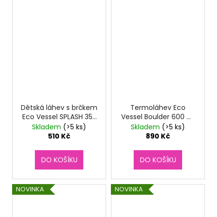
Dětská láhev s brčkem
Termoláhev Eco
Eco Vessel SPLASH 355
Vessel Boulder 600 ml
ml - Unicorn
Lavender Fields
Skladem
(>5 ks)
Skladem
(>5 ks)
510 Kč
890 Kč
DO KOŠÍKU
DO KOŠÍKU
NOVINKA
NOVINKA