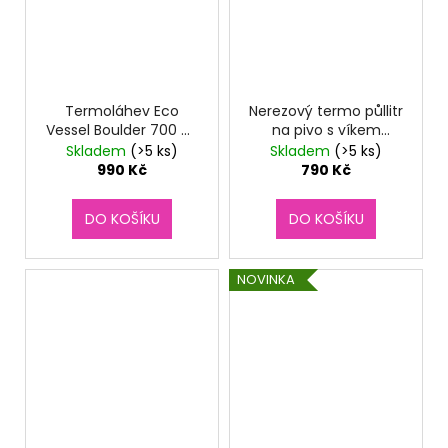
Termoláhev Eco
Nerezový termo půllitr
Vessel Boulder 700 ml
na pivo s víkem
Galactic Ocean
TRANSIT 470 ml
Skladem
(>5 ks)
Skladem
(>5 ks)
stříbrný
990 Kč
790 Kč
DO KOŠÍKU
DO KOŠÍKU
NOVINKA