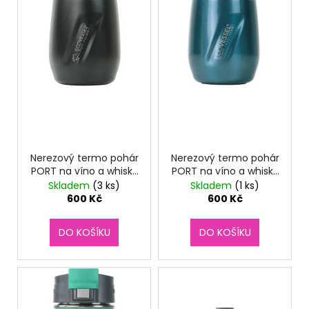
s
d
a
p
u
j
r
k
í
o
t
t
d
ů
?
u
k
t
ů
Nerezový termo pohár
Nerezový termo pohár
HLEDAT
PORT na víno a whisky
PORT na víno a whisky
- black shadow
- blue moon
Skladem
(3 ks)
Skladem
(1 ks)
600 Kč
600 Kč
D
DO KOŠÍKU
DO KOŠÍKU
o
p
o
r
u