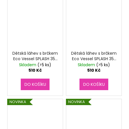
Dětská láhev s brčkem
Dětská láhev s brčkem
Eco Vessel SPLASH 355
Eco Vessel SPLASH 355
ml - Fox
ml - Shark
Skladem
(>5 ks)
Skladem
(>5 ks)
510 Kč
510 Kč
DO KOŠÍKU
DO KOŠÍKU
NOVINKA
NOVINKA