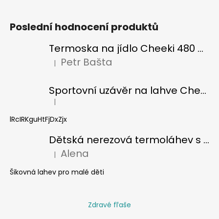
Poslední hodnocení produktů
Termoska na jídlo Cheeki 480 ml Pistachio
Petr Bašta
|
Hodnocení produktu je 5 z 5 hvězdiček.
Sportovní uzávěr na lahve Cheeki classic
|
Hodnocení produktu je 5 z 5 hvězdiček.
lRcIRKguHtFjDxZjx
Dětská nerezová termoláhev s brčkem Cheeki 400 ml - žralok
Alena
|
Hodnocení produktu je 5 z 5 hvězdiček.
Šikovná lahev pro malé děti
Zdravé fľaše