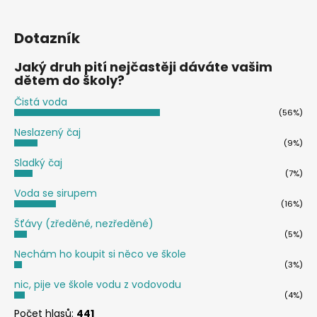
Dotazník
Jaký druh pití nejčastěji dáváte vašim
dětem do školy?
Čistá voda
(56%)
Neslazený čaj
(9%)
Sladký čaj
(7%)
Voda se sirupem
(16%)
Šťávy (zředěné, nezředěné)
(5%)
Nechám ho koupit si něco ve škole
(3%)
nic, pije ve škole vodu z vodovodu
(4%)
Počet hlasů:
441