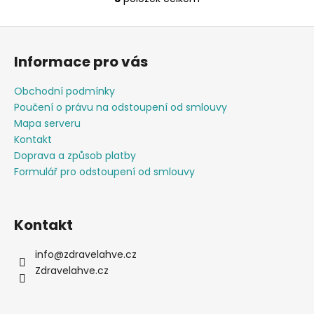
O
v
Z
l
á
á
Informace pro vás
d
p
a
a
Obchodní podmínky
c
t
Poučení o právu na odstoupení od smlouvy
í
í
Mapa serveru
p
Kontakt
r
Doprava a způsob platby
v
Formulář pro odstoupení od smlouvy
k
y
v
ý
Kontakt
p
i
info
@
zdravelahve.cz
s
Zdravelahve.cz
u