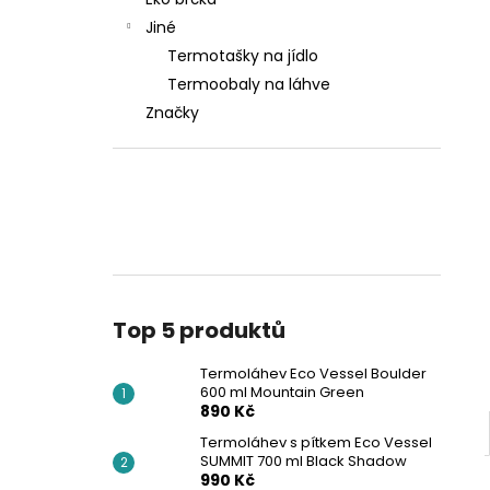
600 ML MOUNTAIN GREEN
l
Jiné
890 Kč
Termotašky na jídlo
Termoobaly na láhve
Značky
Top 5 produktů
Termoláhev Eco Vessel Boulder
600 ml Mountain Green
890 Kč
Termoláhev s pítkem Eco Vessel
SUMMIT 700 ml Black Shadow
990 Kč