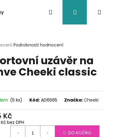
Hledat
Přihlášení
Nákupní
ky
Nádoby
Doplňky
Eko brčka
Jiné
košík
rné
nocení
Podrobnosti hodnocení
cení
ortovní uzávěr na
ktu
hve Cheeki classic
ček.
adem
(5 ks)
Kód:
AD6565
Značka:
Cheeki
5 Kč
6 Kč bez DPH
ná
O VESSEL BOULDER
DO KOŠÍKU
: