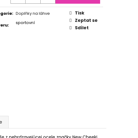
AL MELON
Tisk
gorie
:
Doplňky na láhve
Zeptat se
sportovní
eru
:
Sdílet
e
aše z nehrdzavejúcej ocele značky New Cheeki