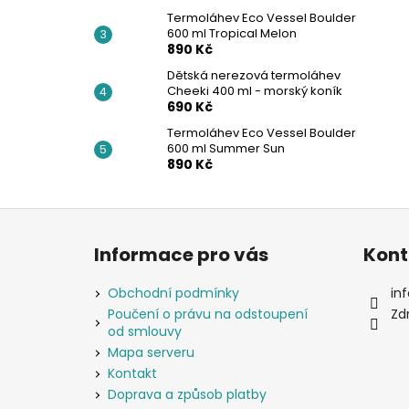
Termoláhev Eco Vessel Boulder
600 ml Tropical Melon
890 Kč
Dětská nerezová termoláhev
Cheeki 400 ml - morský koník
690 Kč
Termoláhev Eco Vessel Boulder
600 ml Summer Sun
890 Kč
Z
á
Informace pro vás
Kont
p
a
Obchodní podmínky
inf
t
Poučení o právu na odstoupení
Zd
od smlouvy
í
Mapa serveru
Kontakt
Doprava a způsob platby