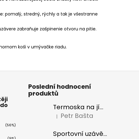
e: pomalý, stredný, rýchly a tak je všestranne
závere zabraňuje zašpinenie otvoru na pitie.
 hornom koši v umývačke riadu.
Poslední hodnocení
produktů
ěji
 do
Termoska na jídlo Cheeki 480 ml Pistachio
Petr Bašta
|
Hodnocení produktu je 5 z 5 hvězdiček.
(56%)
Sportovní uzávěr na lahve Cheeki classic
(9%)