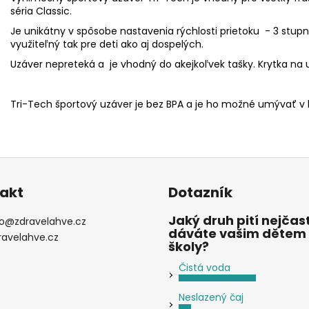
séria Classic.
Je unikátny v spôsobe nastavenia rýchlosti prietoku - 3 stupn
využiteľný tak pre deti ako aj dospelých.
Uzáver nepreteká a je vhodný do akejkoľvek tašky. Krytka na u
Tri-Tech športový uzáver je bez BPA a je ho možné umývať v
akt
Dotazník
Jaký druh pití nejčast
o
@
zdravelahve.cz
dáváte vašim dětem
ravelahve.cz
školy?
Čistá voda
Neslazený čaj