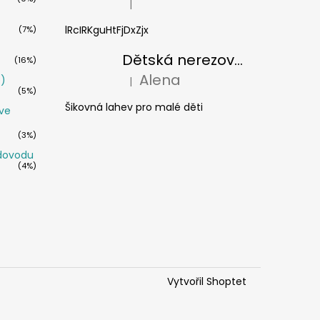
|
Hodnocení produktu je 5 z 5 hvězdiček.
lRcIRKguHtFjDxZjx
(7%)
Dětská nerezová termoláhev s brčkem Cheeki 400 ml - žralok
(16%)
Alena
é)
|
Hodnocení produktu je 5 z 5 hvězdiček.
(5%)
Šikovná lahev pro malé děti
ve
(3%)
odovodu
(4%)
Vytvořil Shoptet