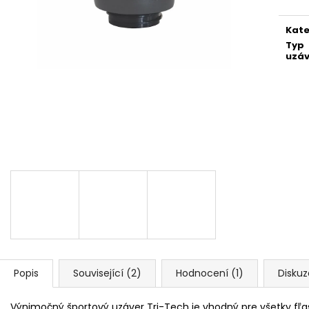
SUMMIT 700 ML BLACK SHADOW
600 ML TROPIC
990 Kč
890 Kč
Kate
Typ
uzáv
Popis
Související (2)
Hodnocení (1)
Diskuz
Výnimočný športový uzáver Tri-Tech je vhodný pre všetky fľ