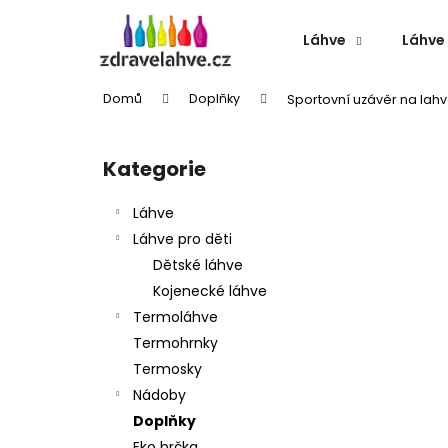
K
Přejít
na
o
Láhve
Láhve 
obsah
Zpět
Zpět
š
do
do
í
Domů
Doplňky
Sportovní uzávěr na lahv
k
obchodu
obchodu
P
o
Kategorie
Přeskočit
s
kategorie
t
Láhve
r
Láhve pro děti
a
Dětské láhve
n
Kojenecké láhve
n
Termoláhve
í
Termohrnky
p
Termosky
a
Nádoby
n
Doplňky
TERMOLÁHEV ECO VESSEL BOULDER
e
Eko brčka