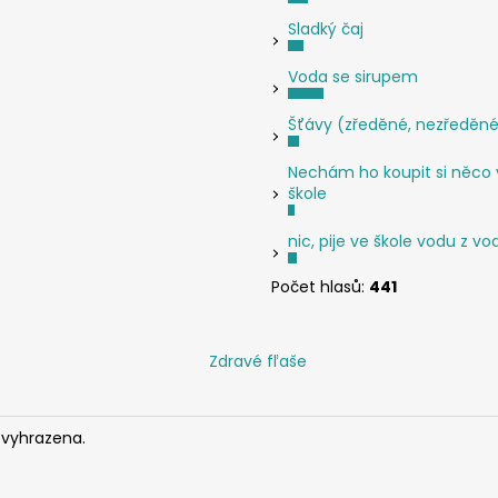
Sladký čaj
Voda se sirupem
Šťávy (zředěné, nezředěn
Nechám ho koupit si něco 
škole
nic, pije ve škole vodu z v
Počet hlasů:
441
Zdravé fľaše
 vyhrazena.