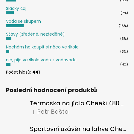
Sladký čaj
(7%)
Voda se sirupem
(16%)
Šťávy (zředěné, nezředěné)
(5%)
Nechám ho koupit si něco ve škole
(3%)
nic, pije ve škole vodu z vodovodu
(4%)
Počet hlasů:
441
Poslední hodnocení produktů
Termoska na jídlo Cheeki 480 ml Pistachio
Petr Bašta
|
Hodnocení produktu je 5 z 5 hvězdiček.
Sportovní uzávěr na lahve Cheeki classic