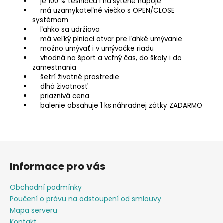
je 100 % tesniaca i na sýtené nápoje
má uzamykateľné viečko s OPEN/CLOSE
systémom
ľahko sa udržiava
má veľký plniaci otvor pre ľahké umývanie
možno umývať i v umývačke riadu
vhodná na šport a voľný čas, do školy i do
zamestnania
šetrí životné prostredie
dlhá životnosť
priaznivá cena
balenie obsahuje 1 ks náhradnej zátky ZADARMO
Z
á
Informace pro vás
p
a
Obchodní podmínky
t
Poučení o právu na odstoupení od smlouvy
í
Mapa serveru
Kontakt