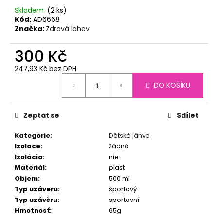
č
Skladem
(2 ks)
u
Kód:
AD6668
j
Značka:
Zdravá lahev
e
m
300 Kč
e
247,93 Kč bez DPH
Měrná
TERMOLÁHEV
DO KOŠÍKU
cena:
ECO
VESSEL
BOULDER
Zeptat se
Sdílet
600
ML
TROPICAL
Kategorie
:
Dětské láhve
MELON
Izolace
:
žádná
890
Izolácia
:
nie
Kč
Materiál
:
plast
Objem
:
500 ml
Typ uzáveru
:
športový
Typ uzávěru
:
sportovní
Hmotnosť
:
65g