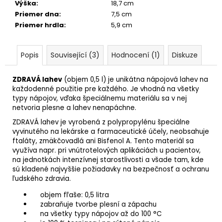
Výška
:
18,7 cm
Priemer dna
:
7,5 cm
Priemer hrdla
:
5,9 cm
Popis
Související (3)
Hodnocení (1)
Diskuze
ZDRAVÁ lahev
(objem 0,5 l) je unikátna nápojová lahev na
každodenné použitie pre každého. Je vhodná na všetky
typy nápojov, vďaka špeciálnemu materiálu sa v nej
netvoria plesne a lahev nenapáchne.
ZDRAVÁ lahev je vyrobená z polypropylénu špeciálne
vyvinutého na lekárske a farmaceutické účely, neobsahuje
ftaláty, zmäkčovadlá ani Bisfenol A. Tento materiál sa
využíva napr. pri vnútrotelových aplikáciách u pacientov,
na jednotkách intenzívnej starostlivosti a všade tam, kde
sú kladené najvyššie požiadavky na bezpečnosť a ochranu
ľudského zdravia.
objem fľaše: 0,5 litra
zabraňuje tvorbe plesní a zápachu
na všetky typy nápojov až do 100 °C