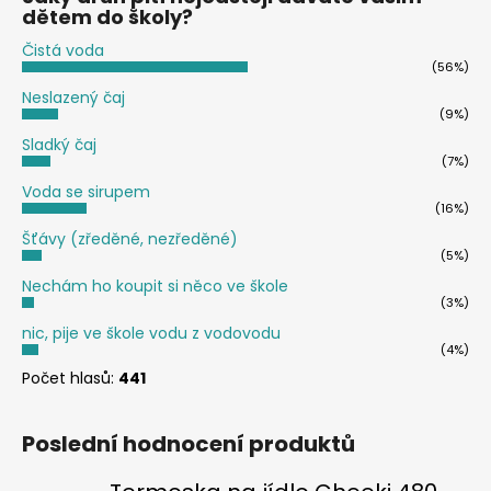
dětem do školy?
Čistá voda
(56%)
Neslazený čaj
(9%)
Sladký čaj
(7%)
Voda se sirupem
(16%)
Šťávy (zředěné, nezředěné)
(5%)
Nechám ho koupit si něco ve škole
(3%)
nic, pije ve škole vodu z vodovodu
(4%)
Počet hlasů:
441
Poslední hodnocení produktů