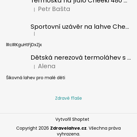
Termoska na jídlo Cheeki 480 ml Pistachio
Petr Bašta
|
Hodnocení produktu je 5 z 5 hvězdiček.
Sportovní uzávěr na lahve Cheeki classic
|
Hodnocení produktu je 5 z 5 hvězdiček.
lRcIRKguHtFjDxZjx
Dětská nerezová termoláhev s brčkem Cheeki 400 ml - žralok
Alena
|
Hodnocení produktu je 5 z 5 hvězdiček.
Šikovná lahev pro malé děti
Zdravé fľaše
Vytvořil Shoptet
Copyright 2026
Zdravelahve.cz
. Všechna práva
vyhrazena.