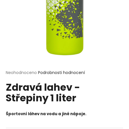
a
j
í
t
?
HLEDAT
Průměrné
Neohodnoceno
Podrobnosti hodnocení
hodnocení
Zdravá lahev -
produktu
je
D
Střepiny 1 liter
0,0
o
z
p
5
o
hvězdiček.
Športovní láhev na vodu a jiné nápoje.
r
u