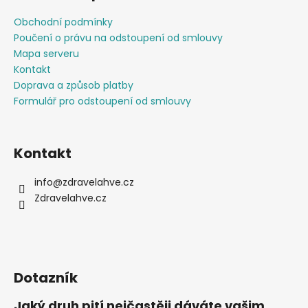
p
a
Obchodní podmínky
t
Poučení o právu na odstoupení od smlouvy
í
Mapa serveru
Kontakt
Doprava a způsob platby
Formulář pro odstoupení od smlouvy
Kontakt
info
@
zdravelahve.cz
Zdravelahve.cz
Dotazník
Jaký druh pití nejčastěji dáváte vašim