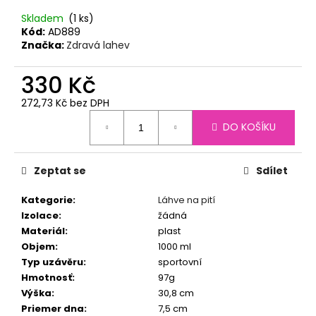
č
u
Skladem
(1 ks)
j
Kód:
AD889
Značka:
Zdravá lahev
e
m
330 Kč
e
272,73 Kč bez DPH
Měrná
TERMOLÁHEV
DO KOŠÍKU
cena:
ECO
VESSEL
BOULDER
600
Zeptat se
Sdílet
ML
MOUNTAIN
Kategorie
:
Láhve na pití
GREEN
Izolace
:
žádná
890
Materiál
:
plast
Kč
Objem
:
1000 ml
Typ uzávěru
:
sportovní
Hmotnosť
:
97g
Výška
:
30,8 cm
Priemer dna
:
7,5 cm