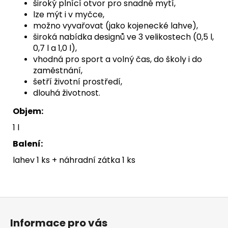
široký plnící otvor pro snadné mytí,
lze mýt i v myčce,
možno vyvařovat (jako kojenecké lahve),
široká nabídka designů ve 3 velikostech (0,5 l,
0,7 l a 1,0 l),
vhodná pro sport a volný čas, do školy i do
zaměstnání,
šetří životní prostředí,
dlouhá životnost.
Objem:
1 l
Balení:
lahev 1 ks + náhradní zátka 1 ks
Z
á
Informace pro vás