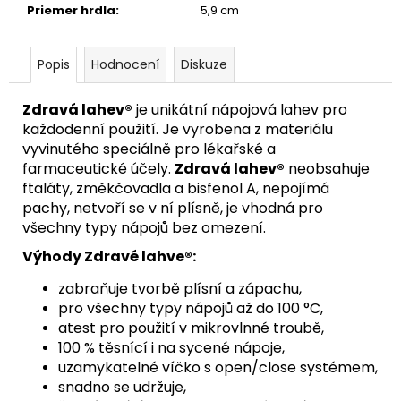
Priemer hrdla
:
5,9 cm
Popis
Hodnocení
Diskuze
Zdravá lahev®
je unikátní nápojová lahev pro
každodenní použití. Je vyrobena z materiálu
vyvinutého speciálně pro lékařské a
farmaceutické účely.
Zdravá lahev®
neobsahuje
ftaláty, změkčovadla a bisfenol A, nepojímá
pachy, netvoří se v ní plísně, je vhodná pro
všechny typy nápojů bez omezení.
Výhody Zdravé lahve®:
zabraňuje tvorbě plísní a zápachu,
pro všechny typy nápojů až do 100 °C,
atest pro použití v mikrovlnné troubě,
100 % těsnící i na sycené nápoje,
uzamykatelné víčko s open/close systémem,
snadno se udržuje,