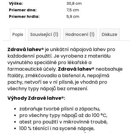
Výška
:
30,8 cm
Priemer dna
:
7,5 cm
Priemer hrdla
:
5,9 cm
Popis
Související (1)
Hodnocení (1)
Diskuze
Zdravá lahev®
je unikátní nápojová lahev pro
každodenní použití. Je vyrobena z materiálu
vyvinutého speciálně pro lékařské a
farmaceutické účely.
Zdravá lahev®
neobsahuje
ftaláty, změkčovadla a bisfenol A, nepojímá
pachy, netvoří se v ní plísně, je vhodná pro
všechny typy nápojů bez omezení.
Výhody Zdravé lahve®:
zabraňuje tvorbě plísní a zápachu,
pro všechny typy nápojů až do 100 °C,
atest pro použití v mikrovlnné troubě,
100 % těsnící i na sycené nápoje,