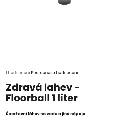
a
j
í
t
?
HLEDAT
Průměrné
1 hodnocení
Podrobnosti hodnocení
hodnocení
Zdravá lahev -
produktu
je
D
Floorball 1 liter
5,0
o
z
p
5
o
hvězdiček.
Športovní láhev na vodu a jiné nápoje.
r
u