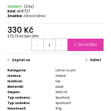
č
u
Skladem
(2 ks)
j
Kód:
AD6727
Značka:
Zdravá lahev
e
m
330 Kč
e
272,73 Kč bez DPH
Měrná
TERMOLÁHEV
DO KOŠÍKU
cena:
ECO
VESSEL
BOULDER
600
Zeptat se
Sdílet
ML
SUMMER
Kategorie
:
Láhve na pití
SUN
Izolace
:
žádná
890
Izolácia
:
nie
Kč
Materiál
:
plast
Objem
:
1000 ml
Typ uzáveru
:
športový
Typ uzávěru
:
sportovní
Hmotnosť
:
97g