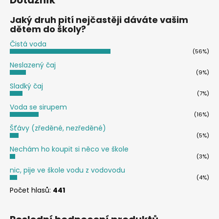
Jaký druh pití nejčastěji dáváte vašim
dětem do školy?
Čistá voda
(56%)
Neslazený čaj
(9%)
Sladký čaj
(7%)
Voda se sirupem
(16%)
Šťávy (zředěné, nezředěné)
(5%)
Nechám ho koupit si něco ve škole
(3%)
nic, pije ve škole vodu z vodovodu
(4%)
Počet hlasů:
441