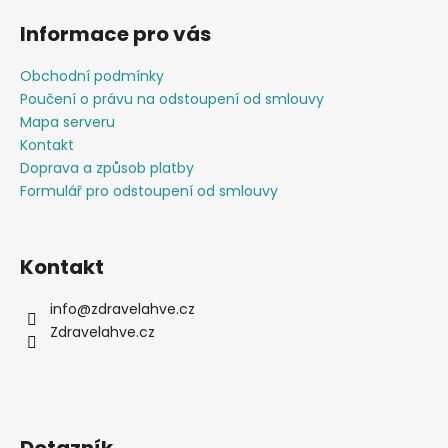
á
Informace pro vás
p
a
Obchodní podmínky
t
Poučení o právu na odstoupení od smlouvy
í
Mapa serveru
Kontakt
Doprava a způsob platby
Formulář pro odstoupení od smlouvy
Kontakt
info
@
zdravelahve.cz
Zdravelahve.cz
Dotazník