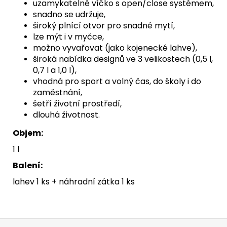
uzamykatelné víčko s open/close systémem,
snadno se udržuje,
široký plnící otvor pro snadné mytí,
lze mýt i v myčce,
možno vyvařovat (jako kojenecké lahve),
široká nabídka designů ve 3 velikostech (0,5 l,
0,7 l a 1,0 l),
vhodná pro sport a volný čas, do školy i do
zaměstnání,
šetří životní prostředí,
dlouhá životnost.
Objem:
1 l
Balení:
lahev 1 ks + náhradní zátka 1 ks
Z