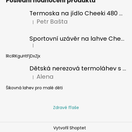
Poslední hodnocení produktů
Termoska na jídlo Cheeki 480 ml Pistachio
Petr Bašta
|
Hodnocení produktu je 5 z 5 hvězdiček.
Sportovní uzávěr na lahve Cheeki classic
|
Hodnocení produktu je 5 z 5 hvězdiček.
lRcIRKguHtFjDxZjx
Dětská nerezová termoláhev s brčkem Cheeki 400 ml - žralok
Alena
|
Hodnocení produktu je 5 z 5 hvězdiček.
Šikovná lahev pro malé děti
Zdravé fľaše
Vytvořil Shoptet