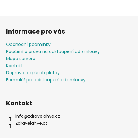
Z
á
Informace pro vás
p
a
Obchodní podmínky
t
Poučení o právu na odstoupení od smlouvy
í
Mapa serveru
Kontakt
Doprava a způsob platby
Formulář pro odstoupení od smlouvy
Kontakt
info
@
zdravelahve.cz
Zdravelahve.cz