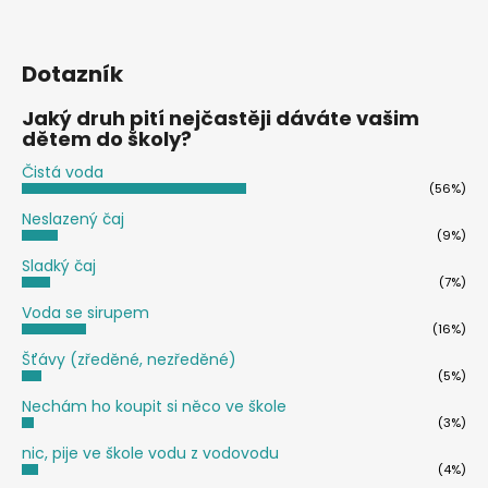
Dotazník
Jaký druh pití nejčastěji dáváte vašim
dětem do školy?
Čistá voda
(56%)
Neslazený čaj
(9%)
Sladký čaj
(7%)
Voda se sirupem
(16%)
Šťávy (zředěné, nezředěné)
(5%)
Nechám ho koupit si něco ve škole
(3%)
nic, pije ve škole vodu z vodovodu
(4%)