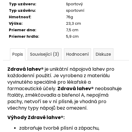
Typ uzáveru
:
športový
Typ uzávěru
:
sportovní
Hmotnosť
:
76g
Výška
:
23,3 cm
Priemer dna
:
7,5 cm
Priemer hrdla
:
5,9 cm
Popis
Související (3)
Hodnocení
Diskuze
Zdravá lahev®
je unikátní nápojová lahev pro
každodenní použití. Je vyrobena z materiálu
vyvinutého speciálně pro lékařské a
farmaceutické účely.
Zdravá lahev®
neobsahuje
ftaláty, změkčovadla a bisfenol A, nepojímá
pachy, netvoří se v ní plísně, je vhodná pro
všechny typy nápojů bez omezení.
Výhody Zdravé lahve®:
zabraňuje tvorbě plísní a zápachu,