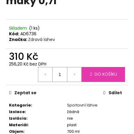
máky 0,7l
č
z
u
5
j
hvězdiček.
e
m
Skladem
(1 ks)
e
Kód:
AD6736
Značka:
Zdravá lahev
TERMO
310 Kč
OBAL
NA
256,20 Kč bez DPH
ZDRAVOU
Měrná
LÁHEV
DO KOŠÍKU
cena:
0,7
L
-
RUŽOVÝ
Zeptat se
Sdílet
350
Kč
Kategorie
:
Sportovní láhve
Izolace
:
žádná
Izolácia
:
nie
Materiál
:
plast
Objem
:
700 ml