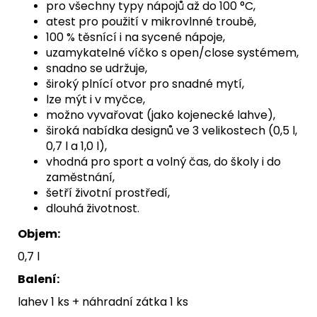
pro všechny typy nápojů až do 100 °C,
atest pro použití v mikrovlnné troubě,
100 % těsnící i na sycené nápoje,
uzamykatelné víčko s open/close systémem,
snadno se udržuje,
široký plnící otvor pro snadné mytí,
lze mýt i v myčce,
možno vyvařovat (jako kojenecké lahve),
široká nabídka designů ve 3 velikostech (0,5 l,
0,7 l a 1,0 l),
vhodná pro sport a volný čas, do školy i do
zaměstnání,
šetří životní prostředí,
dlouhá životnost.
Objem:
0,7 l
Balení:
lahev 1 ks + náhradní zátka 1 ks