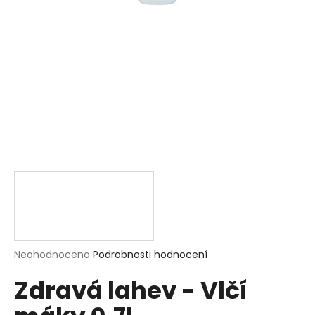
a
j
í
t
?
HLEDAT
D
o
p
Průměrné
Neohodnoceno
Podrobnosti hodnocení
hodnocení
o
Zdravá lahev - Vlčí
produktu
r
je
u
0,0