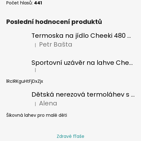
Počet hlasů:
441
Poslední hodnocení produktů
Termoska na jídlo Cheeki 480 ml Pistachio
Petr Bašta
|
Hodnocení produktu je 5 z 5 hvězdiček.
Sportovní uzávěr na lahve Cheeki classic
|
Hodnocení produktu je 5 z 5 hvězdiček.
lRcIRKguHtFjDxZjx
Dětská nerezová termoláhev s brčkem Cheeki 400 ml - žralok
Alena
|
Hodnocení produktu je 5 z 5 hvězdiček.
Šikovná lahev pro malé děti
Zdravé fľaše