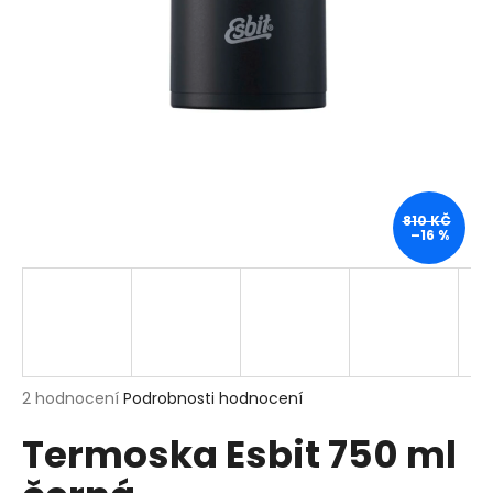
a
j
í
t
?
810 KČ
–16 %
HLEDAT
D
o
p
Průměrné
2 hodnocení
Podrobnosti hodnocení
hodnocení
o
Termoska Esbit 750 ml
produktu
r
je
u
5,0