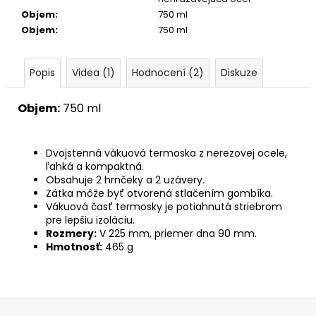
Objem
:
750 ml
Objem
:
750 ml
Popis
Videa (1)
Hodnocení (2)
Diskuze
Objem:
750 ml
Dvojstenná vákuová termoska z nerezovej ocele,
ľahká a kompaktná.
Obsahuje 2 hrnčeky a 2 uzávery.
Zátka môže byť otvorená stlačením gombíka.
Vákuová časť termosky je potiahnutá striebrom
pre lepšiu izoláciu.
Rozmery:
V 225 mm, priemer dna 90 mm.
Hmotnosť:
465 g
Z