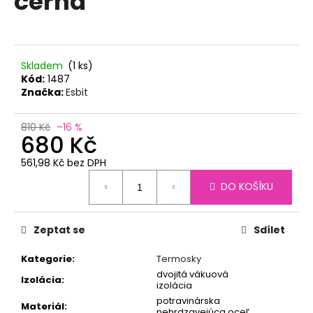
černá
č
z
u
5
j
hvězdiček.
e
m
Skladem
(1 ks)
e
Kód:
1487
Značka:
Esbit
TERMOLÁHEV
810 Kč
–16 %
ECO
680 Kč
VESSEL
BOULDER
561,98 Kč bez DPH
600
Měrná
ML
DO KOŠÍKU
cena:
TROPICAL
MELON
890
Zeptat se
Sdílet
Kč
Kategorie
:
Termosky
dvojitá vákuová
Izolácia
:
izolácia
potravinárska
Materiál
:
nehrdzavejúca oceľ