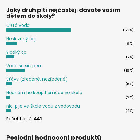
Jaký druh pití nejčastěji dáváte vašim
dětem do školy?
Čistá voda
(56%)
Neslazený čaj
(9%)
Sladký čaj
(7%)
Voda se sirupem
(16%)
Šťávy (zředěné, nezředěné)
(5%)
Nechám ho koupit si něco ve škole
(3%)
nic, pije ve škole vodu z vodovodu
(4%)
Počet hlasů:
441
Poslední hodnocení produktů