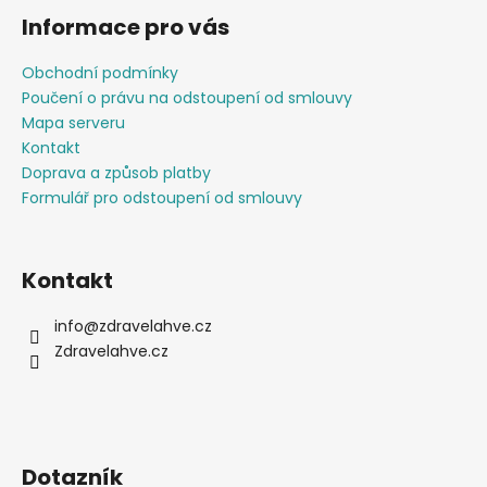
á
Informace pro vás
p
a
Obchodní podmínky
t
Poučení o právu na odstoupení od smlouvy
í
Mapa serveru
Kontakt
Doprava a způsob platby
Formulář pro odstoupení od smlouvy
Kontakt
info
@
zdravelahve.cz
Zdravelahve.cz
Dotazník